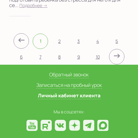
се...
Подробнее →
←
1
2
3
4
5
→
6
7
8
9
10
Обратный звонок
Записаться на пробный урок
Личный кабинет клиента
Мы в соцсетях: