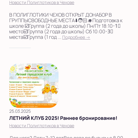
Новости Полиглотиков в Чехове
В ПОЛИГЛОТИКИ ЧЕХОВ ОТКРЫТ ДОНАБОР В
ГРУППЫСВОБОДНЫЕ МЕСТА⬇️🧑🏻‍🎓Подготовка к
школе ☑️Группа (2 года до школы) Пн/Пт 18:10-1⃣
место☑️Группа (2 года до школы) Сб 10:00-3⃣
места☑️Группа (1 год ...
Подробнее →
25.03.2025
ЛЕТНИЙ КЛУБ 2025! Раннее бронирование!
Новости Полиглотиков в Чехове