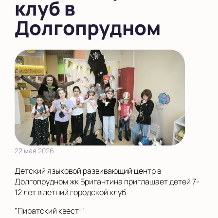
клуб в
Показать на карте
Долгопрудном
Выбрать другой город
22 мая 2026
Детский языковой развивающий центр в
Долгопрудном жк Бригантина приглашает детей 7-
12 лет в летний городской клуб
"Пиратский квест!"