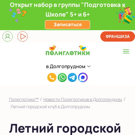
Открыт набор в группы "Подготовка к
Школе" 5+ и 6+
Записаться
ФРАНШИЗА
в Долгопрудном
Выберите центр
8(901)755-
в Долгопрудном
90-
в Ивантеевке
55
/
/
Полиглотики™
Новости Полиглотиков в Долгопрудном
в Одинцово
Летний городской клуб в Долгопрудном
в Путилково
Летний городской
в Чехове