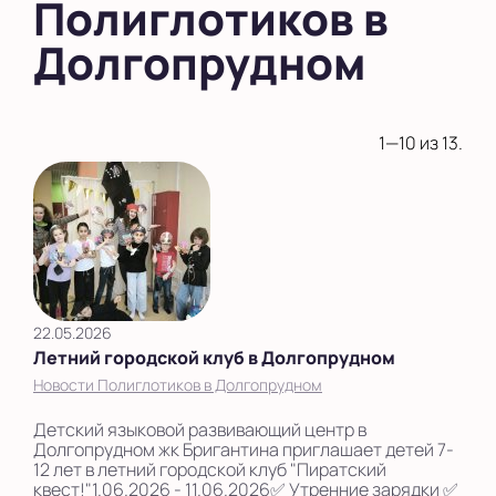
Полиглотиков в
Показать на карте
Долгопрудном
Выбрать другой город
1—10 из 13.
22.05.2026
Летний городской клуб в Долгопрудном
Новости Полиглотиков в Долгопрудном
Детский языковой развивающий центр в
Долгопрудном жк Бригантина приглашает детей 7-
12 лет в летний городской клуб "Пиратский
квест!"1.06.2026 - 11.06.2026✅ Утренние зарядки ✅