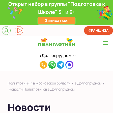
Открыт набор в группы "Подготовка к
Школе" 5+ и 6+
Записаться
ФРАНШИЗА
в Долгопрудном
Выберите центр
8(901)755-
в Долгопрудном
90-
в Ивантеевке
55
/
/
Полиглотики™ в Московской области
в Долгопрудном
в Одинцово
Новости Полиглотиков в Долгопрудном
в Путилково
Новости
в Чехове