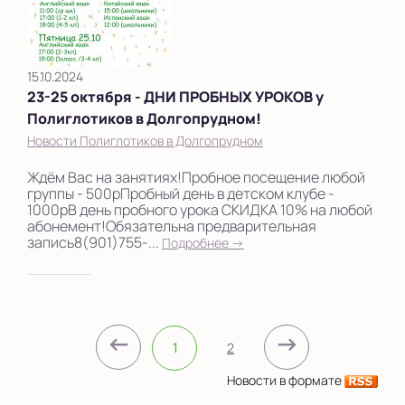
15.10.2024
23-25 октября - ДНИ ПРОБНЫХ УРОКОВ у
Полиглотиков в Долгопрудном!
Новости Полиглотиков в Долгопрудном
Ждём Вас на занятиях!Пробное посещение любой
группы - 500рПробный день в детском клубе -
1000рВ день пробного урока СКИДКА 10% на любой
абонемент!Обязательна предварительная
запись8(901)755-...
Подробнее →
←
→
1
2
Новости в формате