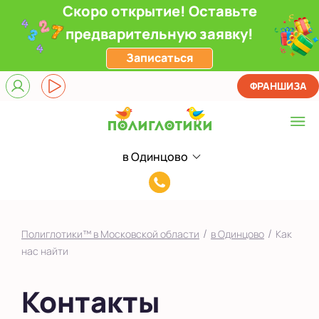
Скоро открытие! Оставьте
предварительную заявку!
Записаться
ФРАНШИЗА
в Одинцово
Выберите центр
8(993)920-
в Долгопрудном
99-
в Ивантеевке
60
/
/
Полиглотики™ в Московской области
в Одинцово
Как
в Одинцово
нас найти
в Путилково
Контакты
в Чехове