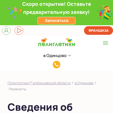
Скоро открытие! Оставьте
предварительную заявку!
Записаться
ФРАНШИЗА
в Одинцово
Выберите центр
8(993)920-
в Долгопрудном
99-
в Ивантеевке
60
/
/
Полиглотики™ в Московской области
в Одинцово
в Одинцово
Реквизиты
в Путилково
Сведения об
в Чехове