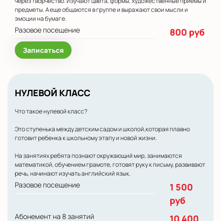
через творчество. Изучают цвета, формы, художественные приемы и
предметы. А еще общаются в группе и выражают свои мысли и
эмоции на бумаге.
Разовое посещение
800 руб
Записаться
НУЛЕВОЙ КЛАСС
Что такое нулевой класс?
Это ступенька между детским садом и школой,которая плавно
готовит ребенка к школьному этапу и новой жизни.
На занятиях ребята познают окружающий мир, занимаются
математикой, обучением грамоте, готовят руку к письму, развивают
речь, начинают изучать английский язык.
Разовое посещение
1 500
руб
Абонемент на 8 занятий
10 400