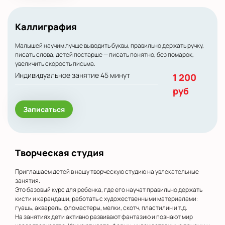
Каллиграфия
Малышей научим лучше выводить буквы, правильно держать ручку,
писать слова, детей постарше — писать понятно, без помарок,
увеличить скорость письма.
Индивидуальное занятие 45 минут
1 200
руб
Записаться
Творческая студия
Приглашаем детей в нашу творческую студию на увлекательные
занятия.
Это базовый курс для ребенка, где его научат правильно держать
кисти и карандаши, работать с художественными материалами:
гуашь, акварель, фломастеры, мелки, скотч, пластилин и т.д.
На занятиях дети активно развивают фантазию и познают мир