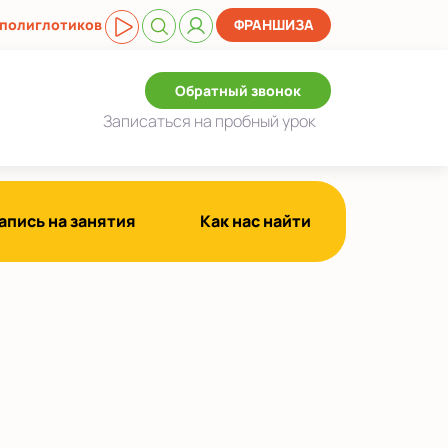
 полиглотиков
ФРАНШИЗА
Обратный звонок
Записаться
на пробный урок
апись на занятия
Как нас найти