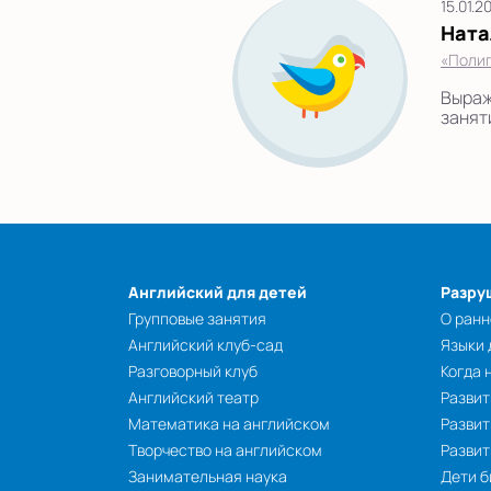
15.01.2
Ната
«Полиг
Выраж
занят
Английский для детей
Разру
Групповые занятия
О ранн
Английский клуб-сад
Языки
Разговорный клуб
Когда 
Английский театр
Развит
Математика на английском
Развит
Творчество на английском
Разви
Занимательная наука
Дети б