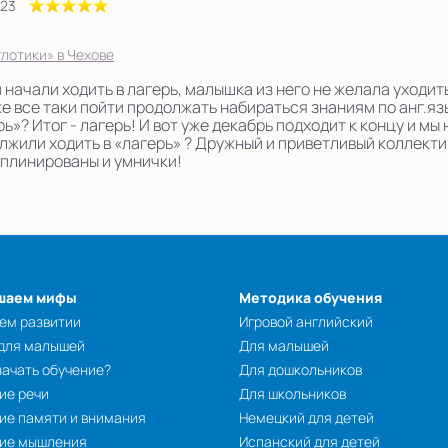
023
лотики» в Чехове
 начали ходить в лагерь, малышка из него не желала уходит
же все таки пойти продолжать набираться знаниям по анг.язы
ь»? Итог - лагерь! И вот уже декабрь подходит к концу и мы 
лжили ходить в «лагерь» ? Дружный и приветливый коллектив
плинированы и умнички!
шаем мифы
Методика обучения
ем развитии
Игровой английский
 для малышей
Для малышей
начать обучение?
Для дошкольников
ие речи
Для школьников
ие памяти и внимания
Немецкий для детей
тие мышления
Испанский для детей