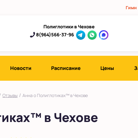
Гимн
Полиглотики в Чехове
8(964)566-37-96
Новости
Расписание
Цены
З
ород
/
/
Отзывы
Анна о Полиглотиках™ в Чехове
тиках™ в Чехове