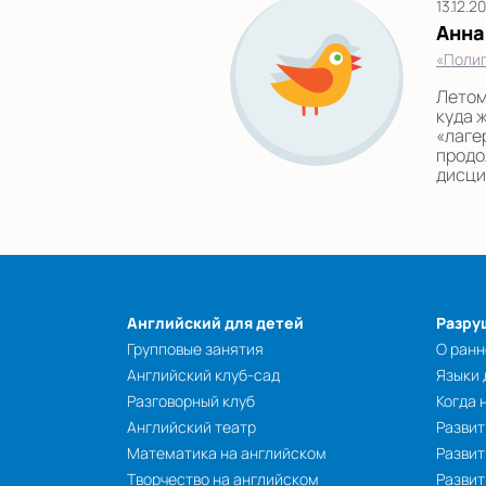
13.12.2
Анна
«Полиг
Летом
куда 
«лагер
продо
дисци
Английский для детей
Разру
Групповые занятия
О ранн
Английский клуб-сад
Языки
Разговорный клуб
Когда 
Английский театр
Развит
Математика на английском
Развит
Творчество на английском
Разви