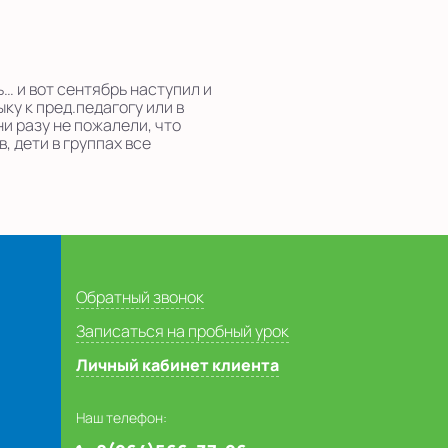
ь… и вот сентябрь наступил и
ку к пред.педагогу или в
ни разу не пожалели, что
, дети в группах все
Обратный звонок
Записаться на пробный урок
Личный кабинет клиента
Наш телефон: