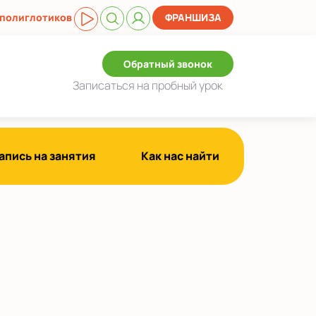
 полиглотиков
ФРАНШИЗА
Обратный звонок
Записаться
на пробный урок
апись на занятия
Как нас найти